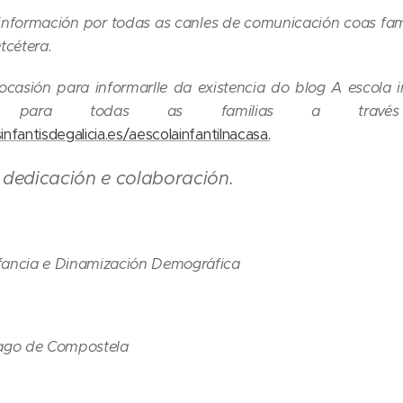
información por todas as canles de comunicación coas fam
tcétera.
casión para informarlle da existencia do blog A escola in
bles para todas as familias a trav
nfantisdegalicia.es/aescolainfantilnacasa.
 dedicación e colaboración.
Infancia e Dinamización Demográfica
iago de Compostela