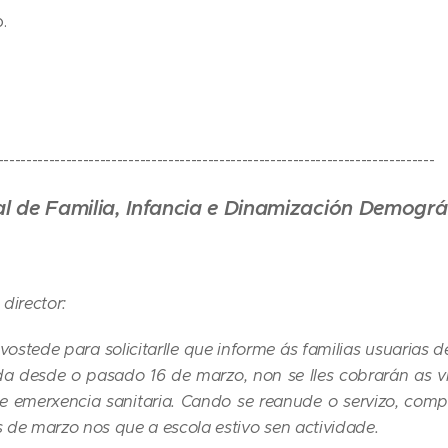
.
-----------------------------------------------------------------------------
al de Familia, Infancia e Dinamización Demográ
director:
stede para solicitarlle que informe ás familias usuarias d
ida desde o pasado 16 de marzo, non se lles cobrarán as 
de emerxencia sanitaria. Cando se reanude o servizo, comp
 de marzo nos que a escola estivo sen actividade.