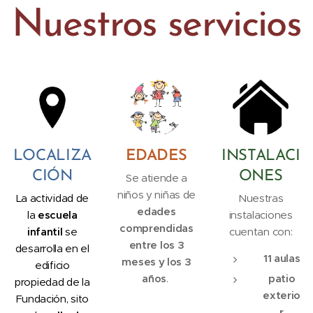
Nuestros servicios
LOCALIZA
EDADES
INSTALACI
CIÓN
ONES
Se atiende a
niños y niñas de
La actividad de
Nuestras
edades
la
escuela
instalaciones
comprendidas
infantil
se
cuentan con:
entre los 3
desarrolla en el
11 aulas
meses y los 3
edificio
años
.
patio
propiedad de la
exterio
Fundación, sito
r