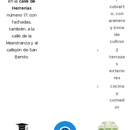
en la
calle de
cubiert
Herrerías
o, con
número 17, con
arenero
fachadas,
y zona
también, a la
de
calle de la
cultivo
Maestranza y al
callejón de San
2
Benito.
terraza
s
exterio
res
cocina
y
comed
or