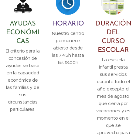
AYUDAS
HORARIO
DURACIÓN
ECONÓMI
DEL
Nuestro centro
permanece
CAS
CURSO
abierto desde
ESCOLAR
El criterio para la
las 7.45h hasta
concesión de
La escuela
las 18.00h
ayudas se basa
infantil presta
en la capacidad
sus servicios
económica de
durante todo el
las familias y de
año excepto el
sus
mes de agosto
circunstancias
que cierra por
particulares.
vacaciones y es
momento en el
que se
aprovecha para